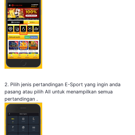
2. Pilih jenis pertandingan E-Sport yang ingin anda
pasang atau pilih All untuk menampilkan semua
pertandingan .