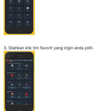
3. Silahkan klik tim favorit yang ingin anda pilih.