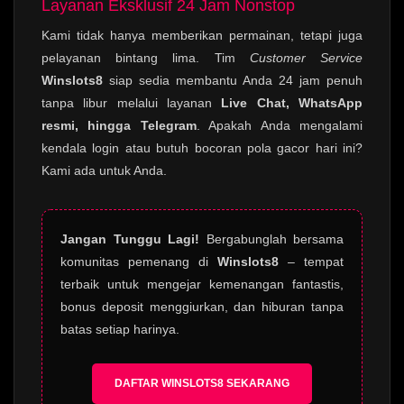
Layanan Eksklusif 24 Jam Nonstop
Kami tidak hanya memberikan permainan, tetapi juga
pelayanan bintang lima. Tim
Customer Service
Winslots8
siap sedia membantu Anda 24 jam penuh
tanpa libur melalui layanan
Live Chat, WhatsApp
resmi, hingga Telegram
. Apakah Anda mengalami
kendala login atau butuh bocoran pola gacor hari ini?
Kami ada untuk Anda.
Jangan Tunggu Lagi!
Bergabunglah bersama
komunitas pemenang di
Winslots8
– tempat
terbaik untuk mengejar kemenangan fantastis,
bonus deposit menggiurkan, dan hiburan tanpa
batas setiap harinya.
DAFTAR WINSLOTS8 SEKARANG